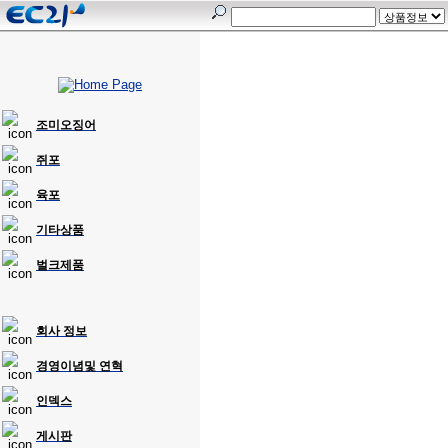
조미오징어
쥐포
육포
기타상품
벌크제품
회사 정보
경영이념및 연혁
인덱스
게시판