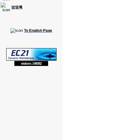
방명록
To English Page
visitors: 148082